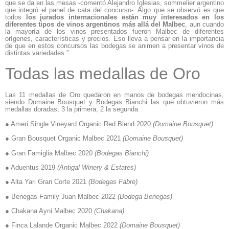
que se da en las mesas -comentó Alejandro Iglesias, sommelier argentino
que integró el panel de cata del concurso-. Algo que se observó es que
todos
los jurados internacionales están muy interesados en los
diferentes tipos de vinos argentinos más allá del Malbec
, aun cuando
la mayoría de los vinos presentados fueron Malbec de diferentes
orígenes, características y precios. Eso lleva a pensar en la importancia
de que en estos concursos las bodegas se animen a presentar vinos de
distintas variedades.”
Todas las medallas de Oro
Las 11 medallas de Oro quedaron en manos de bodegas mendocinas,
siendo Domaine Bousquet y Bodegas Bianchi las que obtuvieron más
medallas doradas; 3 la primera, 2 la segunda.
● Ameri Single Vineyard Organic Red Blend 2020
(Domaine Bousquet)
● Gran Bousquet Organic Malbec 2021
(Domaine Bousquet)
● Gran Famiglia Malbec 2020
(Bodegas Bianchi)
● Aduentus 2019
(Antigal Winery & Estates)
● Alta Yari Gran Corte 2021
(Bodegas Fabre)
● Benegas Family Juan Malbec 2022
(Bodega Benegas)
● Chakana Ayni Malbec 2020
(Chakana)
● Finca Lalande Organic Malbec 2022
(Domaine Bousquet)