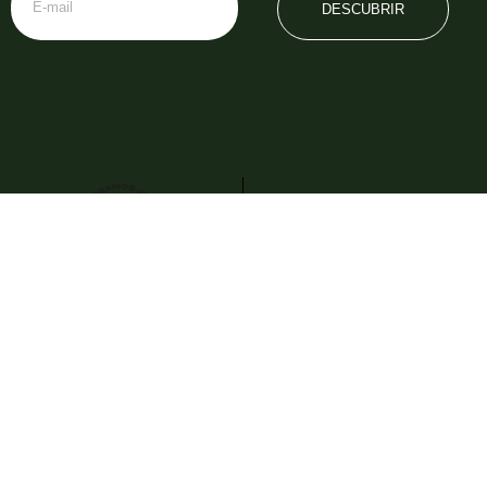
DESCUBRIR
Teléfono: +54 2622 480 000
info@domainebousquet.com
Ruta 89 S/N km 7, Tupungato CP (5561)
Mendoza, Argentina
Visitas y degustaciones
Teléfonos
+54 9 261 532 0896
turismo@domainebousquet.com
+54 2622 48 0011
Restaurante Gaia
restaurante@domainebousquet.com