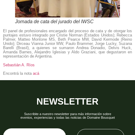
Jornada de cata del jurado del IWSC
El panel de profesionales encargado del proceso de cata y de otorgar los
puntajes estuvo integrado por Cristie Norman (Estados Unidos); Rebecca
Palmer, Matteo Montone MS, Beth Pearce MW, David Kermode (Reino
Unido); Dirceau Vianna Junior MW, Paulo Brammer, Jorge Lucky, Suzana
Barelli (Brasil), a quienes se sumaron Andrea Donadio, Delvis Huck,
Amanda Barnes, Alejandro Iglesias y Aldo Graziani, que degustaron en
representación de Argentina.
Sebastián A. Ríos
Encontrá la nota
acá
NEWSLETTER
Suscribite a nuestro newsletter para más información sobre
eventos, experiencias y todas las noticias de Domaine Bousquet