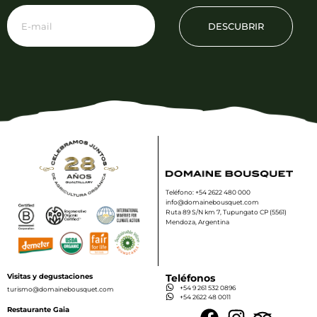
DESCUBRIR
Teléfono: +54 2622 480 000
info@domainebousquet.com
Ruta 89 S/N km 7, Tupungato CP (5561)
Mendoza, Argentina
Visitas y degustaciones
Teléfonos
+54 9 261 532 0896
turismo@domainebousquet.com
+54 2622 48 0011
Restaurante Gaia