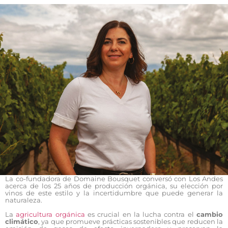
La co-fundadora de Domaine Bousquet conversó con Los Andes
acerca de los 25 años de producción orgánica, su elección por
vinos de este estilo y la incertidumbre que puede generar la
naturaleza.
La
agricultura orgánica
es crucial en la lucha contra el
cambio
climático
, ya que promueve prácticas sostenibles que reducen la