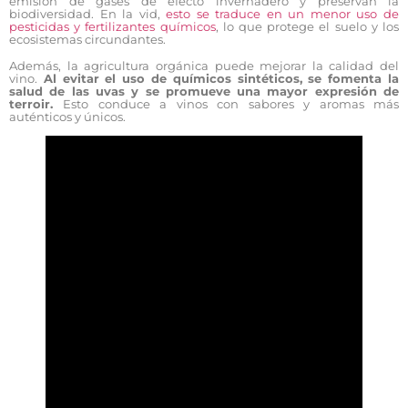
emisión de gases de efecto invernadero y preservan la
biodiversidad. En la vid,
esto se traduce en un menor uso de
pesticidas y fertilizantes químicos
, lo que protege el suelo y los
ecosistemas circundantes.
Además, la agricultura orgánica puede mejorar la calidad del
vino.
Al evitar el uso de químicos sintéticos, se fomenta la
salud de las uvas y se promueve una mayor expresión de
terroir.
Esto conduce a vinos con sabores y aromas más
auténticos y únicos.