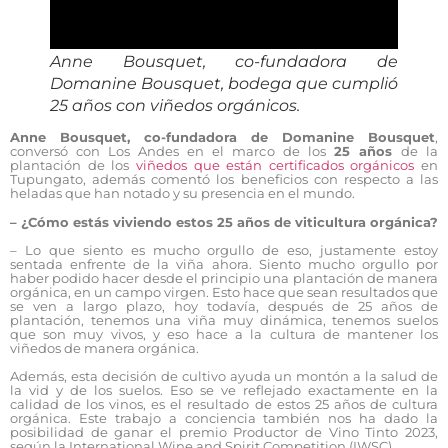
Anne Bousquet, co-fundadora de
Domanine Bousquet, bodega que cumplió
25 años con viñedos orgánicos.
Anne Bousquet, co-fundadora de Domanine Bousquet
,
conversó con Los Andes en el marco de los
25 años
de la
plantación de los
viñedos que están certificados orgánicos
en
Tupungato, además comentó los beneficios con respecto a las
heladas que han notado y su presencia en el mundo.
– ¿Cómo estás viviendo estos 25 años de viticultura orgánica?
– Lo que siento es mucho orgullo de eso, justamente estoy
sentada enfrente de la viña ahora. Siento mucho orgullo por
haber podido hacer desde el principio una plantación de manera
orgánica, en un campo virgen. Esto hace que sean resultados que
se ven a largo plazo, hoy todavía, después de 25 años de
plantación, tenemos una viña muy dinámica, tenemos suelos
que son muy vivos, y eso hace a la cultura de mantener los
viñedos de manera orgánica.
Además, esta decisión de cultivo ayuda un montón a la salud de
la vid y de los suelos. Eso se ve reflejado exactamente en la
calidad de los vinos, es el resultado de estos 25 años de cultura
orgánica. Este trabajo a conciencia también nos ha dado la
posibilidad de ganar el premio Productor de Vino Tinto 2023,
según la International Wine and Spirit Competition (IWSC)