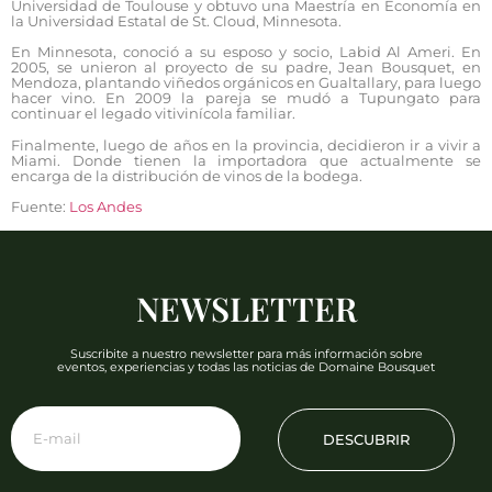
Universidad de Toulouse y obtuvo una Maestría en Economía en
la Universidad Estatal de St. Cloud, Minnesota.
En Minnesota, conoció a su esposo y socio, Labid Al Ameri. En
2005, se unieron al proyecto de su padre, Jean Bousquet, en
Mendoza, plantando viñedos orgánicos en Gualtallary, para luego
hacer vino. En 2009 la pareja se mudó a Tupungato para
continuar el legado vitivinícola familiar.
Finalmente, luego de años en la provincia, decidieron ir a vivir a
Miami. Donde tienen la importadora que actualmente se
encarga de la distribución de vinos de la bodega.
Fuente:
Los Andes
NEWSLETTER
Suscribite a nuestro newsletter para más información sobre
eventos, experiencias y todas las noticias de Domaine Bousquet
DESCUBRIR