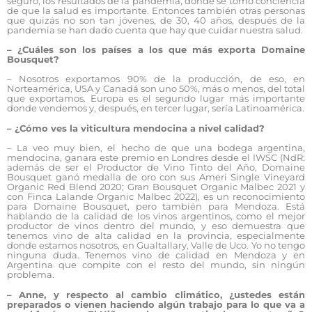
seguro, los resultados de la pandemia, donde se tomó conciencia
de que la salud es importante. Entonces también otras personas
que quizás no son tan jóvenes, de 30, 40 años, después de la
pandemia se han dado cuenta que hay que cuidar nuestra salud.
– ¿Cuáles son los países a los que más exporta Domaine
Bousquet?
– Nosotros exportamos 90% de la producción, de eso, en
Norteamérica, USA y Canadá son uno 50%, más o menos, del total
que exportamos. Europa es el segundo lugar más importante
donde vendemos y, después, en tercer lugar, sería Latinoamérica.
– ¿Cómo ves la viticultura mendocina a nivel calidad?
– La veo muy bien, el hecho de que una bodega argentina,
mendocina, ganara este premio en Londres desde el IWSC (NdR:
además de ser el Productor de Vino Tinto del Año, Domaine
Bousquet ganó medalla de oro con sus Ameri Single Vineyard
Organic Red Blend 2020; Gran Bousquet Organic Malbec 2021 y
con Finca Lalande Organic Malbec 2022), es un reconocimiento
para Domaine Bousquet, pero también para Mendoza. Está
hablando de la calidad de los vinos argentinos, como el mejor
productor de vinos dentro del mundo, y eso demuestra que
tenemos vino de alta calidad en la provincia, especialmente
donde estamos nosotros, en Gualtallary, Valle de Uco. Yo no tengo
ninguna duda. Tenemos vino de calidad en Mendoza y en
Argentina que compite con el resto del mundo, sin ningún
problema.
– Anne, y respecto al cambio climático, ¿ustedes están
preparados o vienen haciendo algún trabajo para lo que va a