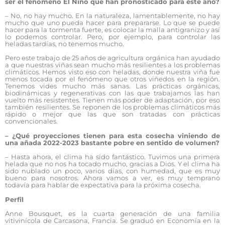
ser el fenómeno El Niño que han pronosticado para este año?
– No, no hay mucho. En la naturaleza, lamentablemente, no hay
mucho que uno pueda hacer para prepararse. Lo que se puede
hacer para la tormenta fuerte, es colocar la malla antigranizo y así
lo podemos controlar. Pero, por ejemplo, para controlar las
heladas tardías, no tenemos mucho.
Pero este trabajo de 25 años de agricultura orgánica han ayudado
a que nuestras viñas sean mucho más resilientes a los problemas
climáticos. Hemos visto eso con heladas, donde nuestra viña fue
menos tocada por el fenómeno que otros viñedos en la región.
Tenemos vides mucho más sanas. Las prácticas orgánicas,
biodinámicas y regenerativas con las que trabajamos las han
vuelto más resistentes. Tienen más poder de adaptación, por eso
también resilientes. Se reponen de los problemas climáticos más
rápido o mejor que las que son tratadas con prácticas
convencionales.
– ¿Qué proyecciones tienen para esta cosecha viniendo de
una añada 2022-2023 bastante pobre en sentido de volumen?
– Hasta ahora, el clima ha sido fantástico. Tuvimos una primera
helada que no nos ha tocado mucho, gracias a Dios. Y el clima ha
sido nublado un poco, varios días, con humedad, que es muy
bueno para nosotros. Ahora vamos a ver, es muy temprano
todavía para hablar de expectativa para la próxima cosecha.
Perfil
Anne Bousquet, es la cuarta generación de una familia
vitivinícola de Carcasona, Francia. Se graduó en Economía en la