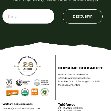
eventos, experiencias y todas las noticias de Domaine Bousquet
DESCUBRIR
Teléfono: +54 2622 480 000
info@domainebousquet.com
Ruta 89 S/N km 7, Tupungato CP (5561)
Mendoza, Argentina
Visitas y degustaciones
Teléfonos
+54 9 261 532 0896
turismo@domainebousquet.com