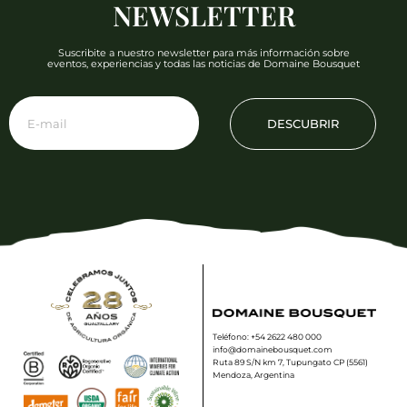
NEWSLETTER
Suscribite a nuestro newsletter para más información sobre
eventos, experiencias y todas las noticias de Domaine Bousquet
DESCUBRIR
Teléfono: +54 2622 480 000
info@domainebousquet.com
Ruta 89 S/N km 7, Tupungato CP (5561)
Mendoza, Argentina