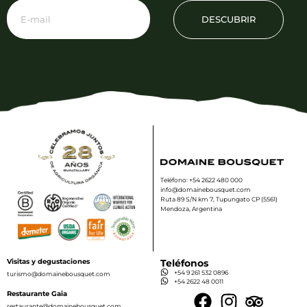
DESCUBRIR
Teléfono: +54 2622 480 000
info@domainebousquet.com
Ruta 89 S/N km 7, Tupungato CP (5561)
Mendoza, Argentina
Visitas y degustaciones
Teléfonos
+54 9 261 532 0896
turismo@domainebousquet.com
+54 2622 48 0011
Restaurante Gaia
restaurante@domainebousquet.com