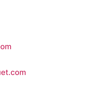
com
uet.com