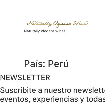
Skip
to
content
Naturally elegant wines
NOSOTROS
VINOS
GAIA EXPERIENC
País:
Perú
NEWSLETTER
Suscribite a nuestro newslet
eventos, experiencias y toda