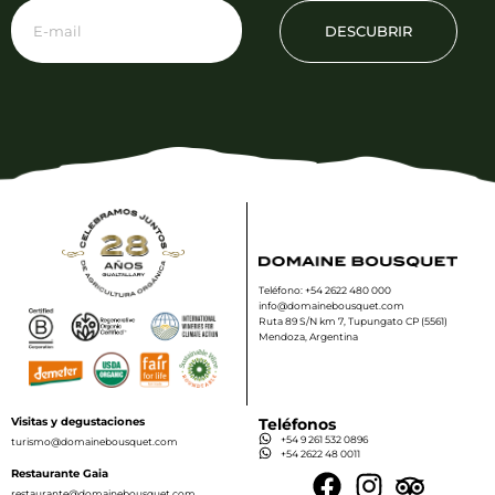
DESCUBRIR
Teléfono: +54 2622 480 000
info@domainebousquet.com
Ruta 89 S/N km 7, Tupungato CP (5561)
Mendoza, Argentina
Visitas y degustaciones
Teléfonos
+54 9 261 532 0896
turismo@domainebousquet.com
+54 2622 48 0011
Restaurante Gaia
restaurante@domainebousquet.com