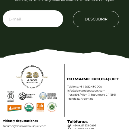
eventos, experiencias y todas las noticias de Domaine Bousquet
DESCUBRIR
Teléfono: +54 2622 480 000
info@domainebousquet.com
Ruta 89 S/N km 7, Tupungato CP (5561)
Mendoza, Argentina
Visitas y degustaciones
Teléfonos
+54 9 261 532 0896
turismo@domainebousquet.com