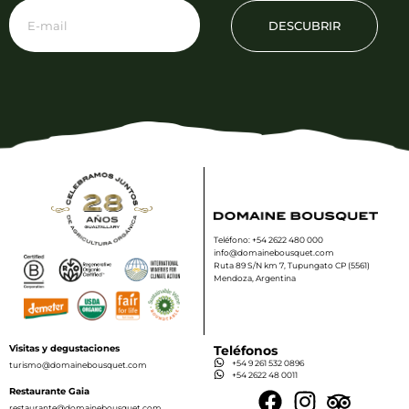
DESCUBRIR
Teléfono: +54 2622 480 000
info@domainebousquet.com
Ruta 89 S/N km 7, Tupungato CP (5561)
Mendoza, Argentina
Visitas y degustaciones
Teléfonos
+54 9 261 532 0896
turismo@domainebousquet.com
+54 2622 48 0011
Restaurante Gaia
restaurante@domainebousquet.com