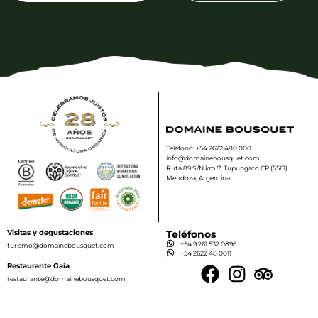
Teléfono: +54 2622 480 000
info@domainebousquet.com
Ruta 89 S/N km 7, Tupungato CP (5561)
Mendoza, Argentina
Visitas y degustaciones
Teléfonos
+54 9 261 532 0896
turismo@domainebousquet.com
+54 2622 48 0011
Restaurante Gaia
restaurante@domainebousquet.com