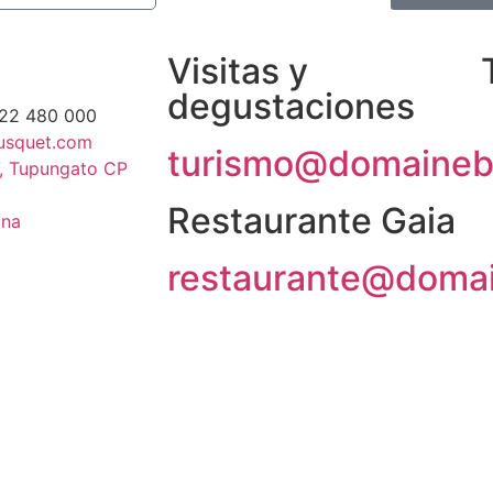
Visitas y
degustaciones
622 480 000
usquet.com
turismo@domaineb
, Tupungato CP
Restaurante Gaia
ina
restaurante@doma