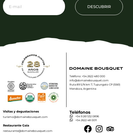
DESCUBRIR
Teléfono: +54 2622 480 000
info@domainebousquet.com
Ruta 89 S/N km 7, Tupungato CP (5561)
Mendoza, Argentina
Visitas y degustaciones
Teléfonos
+54 9 261 532 0896
turismo@domainebousquet.com
+54 2622 48 0011
Restaurante Gaia
restaurante@domainebousquet.com