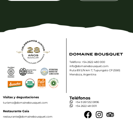
Teléfono: +54 2622 480 000
info@domainebousquet.com
Ruta 89 S/N km 7, Tupungato CP (5561)
Mendoza, Argentina
Visitas y degustaciones
Teléfonos
+54 9 261 532 0896
turismo@domainebousquet.com
+54 2622 48 0011
Restaurante Gaia
restaurante@domainebousquet.com