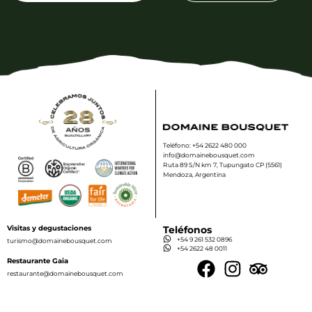
Teléfono: +54 2622 480 000
info@domainebousquet.com
Ruta 89 S/N km 7, Tupungato CP (5561)
Mendoza, Argentina
Visitas y degustaciones
Teléfonos
+54 9 261 532 0896
turismo@domainebousquet.com
+54 2622 48 0011
Restaurante Gaia
restaurante@domainebousquet.com