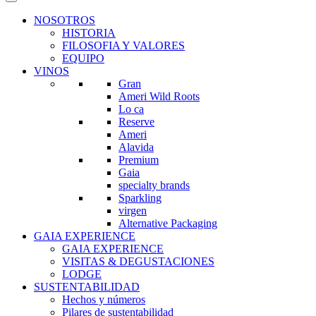
NOSOTROS
HISTORIA
FILOSOFIA Y VALORES
EQUIPO
VINOS
Gran
Ameri Wild Roots
Lo ca
Reserve
Ameri
Alavida
Premium
Gaia
specialty brands
Sparkling
virgen
Alternative Packaging
GAIA EXPERIENCE
GAIA EXPERIENCE
VISITAS & DEGUSTACIONES
LODGE
SUSTENTABILIDAD
Hechos y números
Pilares de sustentabilidad