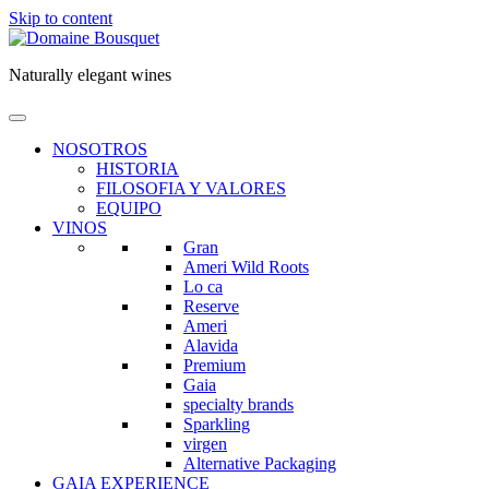
Skip to content
Naturally elegant wines
NOSOTROS
HISTORIA
FILOSOFIA Y VALORES
EQUIPO
VINOS
Gran
Ameri Wild Roots
Lo ca
Reserve
Ameri
Alavida
Premium
Gaia
specialty brands
Sparkling
virgen
Alternative Packaging
GAIA EXPERIENCE