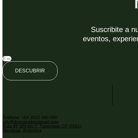
Suscribite a n
eventos, experie
DESCUBRIR
Teléfono: +54 2622 480 000
info@domainebousquet.com
Ruta 89 S/N km 7, Tupungato CP (5561)
Mendoza, Argentina