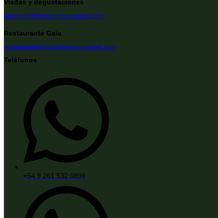
Visitas y degustaciones
turismo@domainebousquet.com
Restaurante Gaia
restaurante@domainebousquet.com
Teléfonos
+54 9 261 532 0896