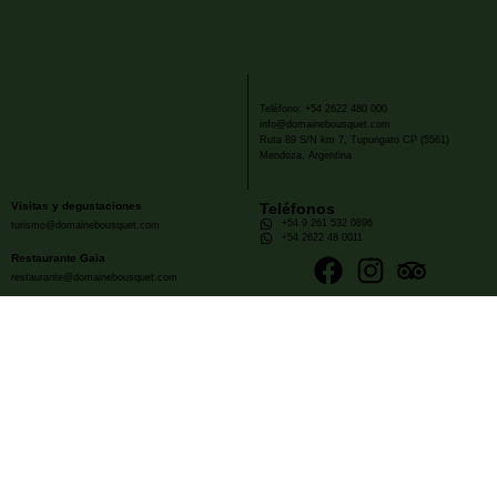
Teléfono: +54 2622 480 000
info@domainebousquet.com
Ruta 89 S/N km 7, Tupungato CP (5561)
Mendoza, Argentina
Visitas y degustaciones
Teléfonos
+54 9 261 532 0896
turismo@domainebousquet.com
+54 2622 48 0011
Restaurante Gaia
restaurante@domainebousquet.com