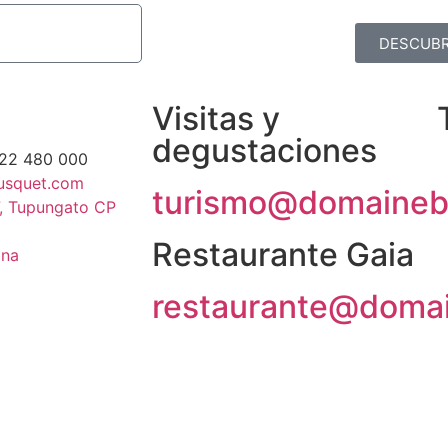
DESCUBR
Visitas y
degustaciones
622 480 000
usquet.com
turismo@domaineb
, Tupungato CP
Restaurante Gaia
ina
restaurante@doma