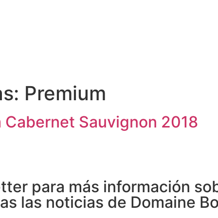
E
SUSTENTABILIDAD
ENCUENTRE NUESTROS VINOS
PRE
COMPRE AQUI
as:
Premium
m Cabernet Sauvignon 2018
etter para más información so
das las noticias de Domaine B