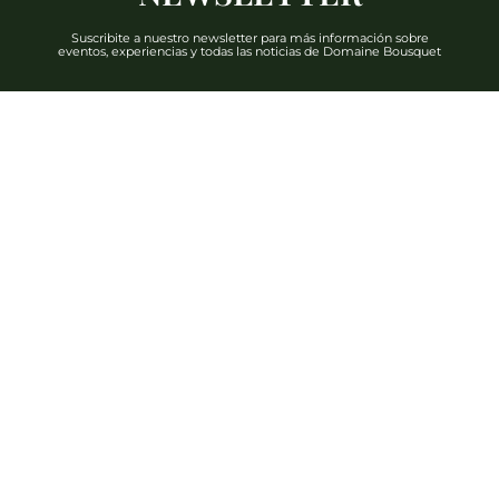
Suscribite a nuestro newsletter para más información sobre
eventos, experiencias y todas las noticias de Domaine Bousquet
DESCUBRIR
Teléfono: +54 2622 480 000
info@domainebousquet.com
Ruta 89 S/N km 7, Tupungato CP (5561)
Mendoza, Argentina