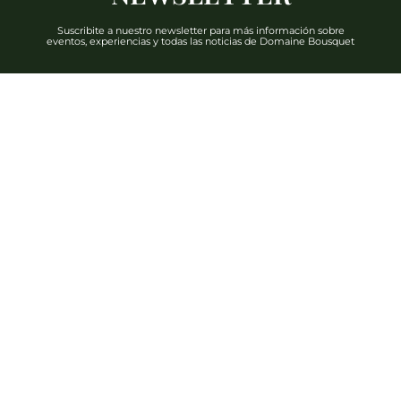
Suscribite a nuestro newsletter para más información sobre
eventos, experiencias y todas las noticias de Domaine Bousquet
DESCUBRIR
Teléfono: +54 2622 480 000
info@domainebousquet.com
Ruta 89 S/N km 7, Tupungato CP (5561)
Mendoza, Argentina