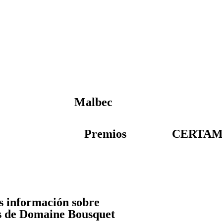
STENTABILIDAD
ENCUENTRE NUESTROS VINOS
PRENSA
MAT
STENTABILIDAD
ENCUENTRE NUESTROS VINOS
PRENSA
MAT
Malbec
Premios
CERTA
ás información sobre
ias de Domaine Bousquet