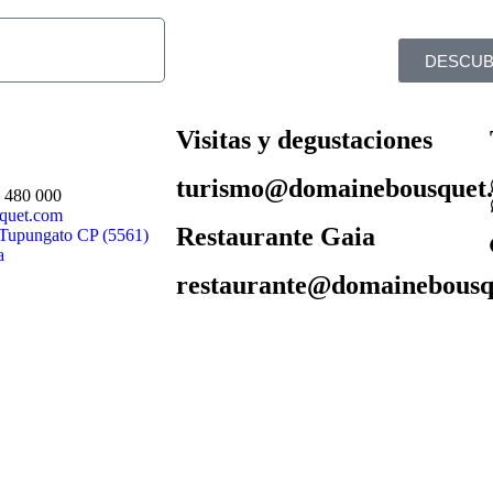
DESCUB
Visitas y degustaciones
turismo@domainebousquet
2 480 000
quet.com
Restaurante Gaia
 Tupungato CP (5561)
a
restaurante@domainebousq