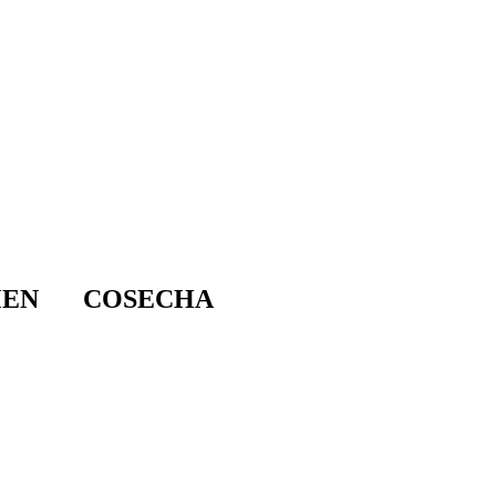
ERIAL COMERCIAL
CONTACTO
COMPRE AQUI
ERIAL COMERCIAL
CONTACTO
COMPRE AQUI
MEN
COSECHA