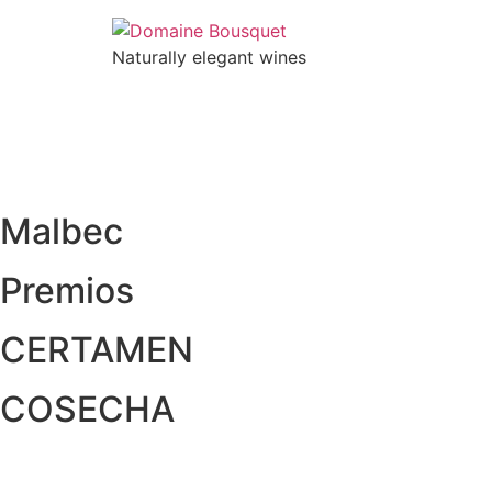
Skip
to
Naturally elegant wines
content
NOSOTROS
VINOS
GAIA EXPERIENC
Malbec
Premios
CERTAMEN
COSECHA