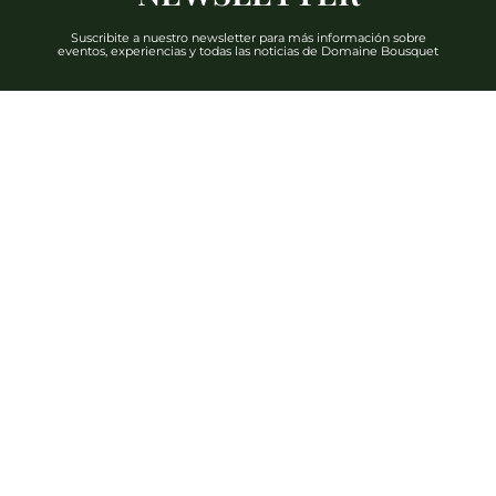
Suscribite a nuestro newsletter para más información sobre
eventos, experiencias y todas las noticias de Domaine Bousquet
DESCUBRIR
Teléfono: +54 2622 480 000
info@domainebousquet.com
Ruta 89 S/N km 7, Tupungato CP (5561)
Mendoza, Argentina