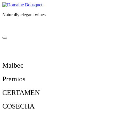
Skip
to
Naturally elegant wines
content
NOSOTROS
VINOS
GAIA EXPERIENCE
SU
NOSOTROS
VINOS
GAIA EXPERIENCE
SU
Malbec
Premios
CERTAMEN
COSECHA