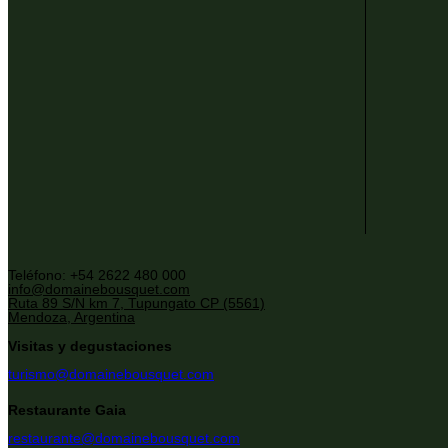
Teléfono: +54 2622 480 000
info@domainebousquet.com
Ruta 89 S/N km 7, Tupungato CP (5561)
Mendoza, Argentina
Visitas y degustaciones
turismo@domainebousquet.com
Restaurante Gaia
restaurante@domainebousquet.com