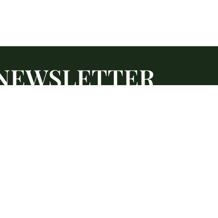
NEWSLETTER
stro newsletter para más información
ias y todas las noticias de Domaine 
DESCUBRIR