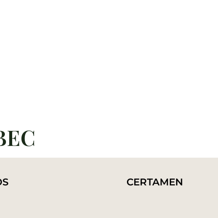
E
SUSTENTABILIDAD
ENCUENTRE NUESTROS VINOS
PRE
COMPRE AQUI
BEC
OS
CERTAMEN