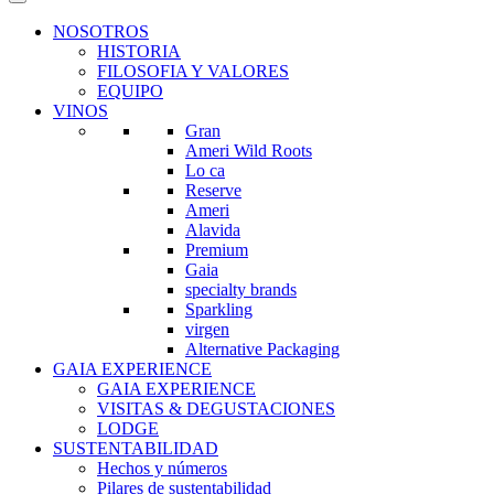
NOSOTROS
HISTORIA
FILOSOFIA Y VALORES
EQUIPO
VINOS
Gran
Ameri Wild Roots
Lo ca
Reserve
Ameri
Alavida
Premium
Gaia
specialty brands
Sparkling
virgen
Alternative Packaging
GAIA EXPERIENCE
GAIA EXPERIENCE
VISITAS & DEGUSTACIONES
LODGE
SUSTENTABILIDAD
Hechos y números
Pilares de sustentabilidad