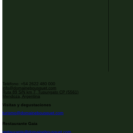
Teléfono: +54 2622 480 000
info@domainebousquet.com
Ruta 89 S/N km 7, Tupungato CP (5561)
Mendoza, Argentina
Visitas y degustaciones
turismo@domainebousquet.com
Restaurante Gaia
restaurante@domainebousquet.com