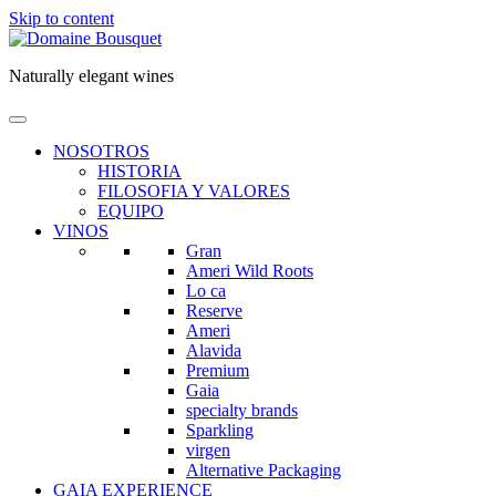
Skip to content
Naturally elegant wines
NOSOTROS
HISTORIA
FILOSOFIA Y VALORES
EQUIPO
VINOS
Gran
Ameri Wild Roots
Lo ca
Reserve
Ameri
Alavida
Premium
Gaia
specialty brands
Sparkling
virgen
Alternative Packaging
GAIA EXPERIENCE