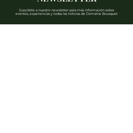
Suscribite a nuestro newsletter para más información sobre
eventos, experiencias y todas las noticias de Domaine Bousquet
DESCUBRIR
Teléfono: +54 2622 480 000
info@domainebousquet.com
Ruta 89 S/N km 7, Tupungato CP (5561)
Mendoza, Argentina