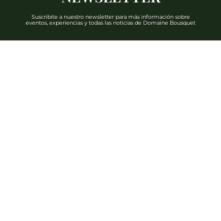
Suscribite a nuestro newsletter para más información sobre
eventos, experiencias y todas las noticias de Domaine Bousquet
DESCUBRIR
Teléfono: +54 2622 480 000
info@domainebousquet.com
Ruta 89 S/N km 7, Tupungato CP (5561)
Mendoza, Argentina