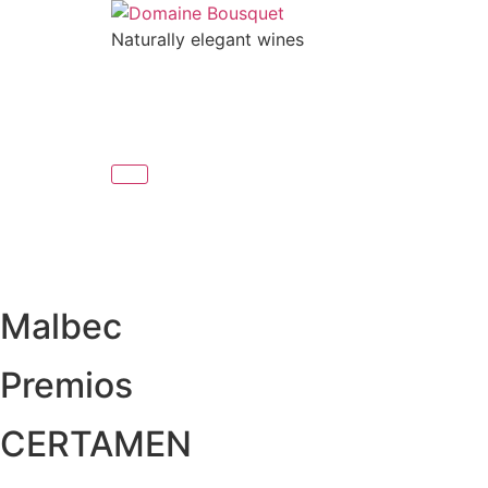
Skip
to
Naturally elegant wines
content
NOSOTROS
VINOS
GAIA EXPERIENC
NOSOTROS
VINOS
GAIA EXPERIENC
Malbec
Premios
CERTAMEN