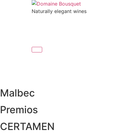
Skip
to
Naturally elegant wines
content
NOSOTROS
VINOS
GAIA EXPERIENC
NOSOTROS
VINOS
GAIA EXPERIENC
Malbec
Premios
CERTAMEN