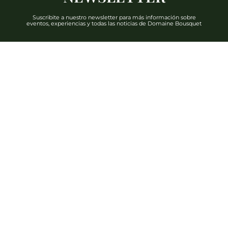
Suscribite a nuestro newsletter para más información sobre
eventos, experiencias y todas las noticias de Domaine Bousquet
DESCUBRIR
Teléfono: +54 2622 480 000
info@domainebousquet.com
Ruta 89 S/N km 7, Tupungato CP (5561)
Mendoza, Argentina