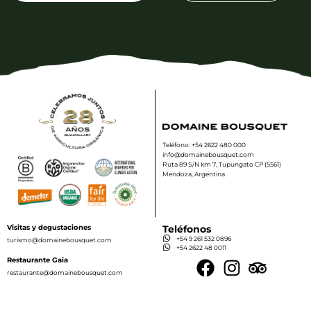
Teléfono: +54 2622 480 000
info@domainebousquet.com
Ruta 89 S/N km 7, Tupungato CP (5561)
Mendoza, Argentina
Visitas y degustaciones
Teléfonos
+54 9 261 532 0896
turismo@domainebousquet.com
+54 2622 48 0011
Restaurante Gaia
restaurante@domainebousquet.com