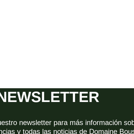
STENTABILIDAD
ENCUENTRE NUESTROS VINOS
PRENSA
MAT
STENTABILIDAD
ENCUENTRE NUESTROS VINOS
PRENSA
MAT
NEWSLETTER
uestro newsletter para más información so
ncias y todas las noticias de Domaine Bou