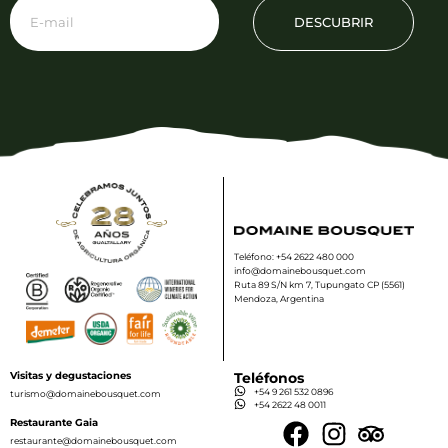
DESCUBRIR
Teléfono: +54 2622 480 000
info@domainebousquet.com
Ruta 89 S/N km 7, Tupungato CP (5561)
Mendoza, Argentina
Visitas y degustaciones
Teléfonos
+54 9 261 532 0896
turismo@domainebousquet.com
+54 2622 48 0011
Restaurante Gaia
restaurante@domainebousquet.com