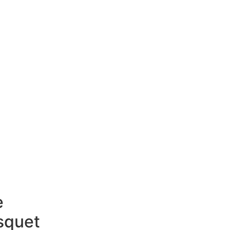
NSA
MATERIAL COMERCIAL
CONTACTO
NSA
MATERIAL COMERCIAL
CONTACTO
e
squet