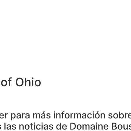
E
SUSTENTABILIDAD
ENCUENTRE NUESTROS VINOS
PRE
COMPRE AQUI
E
SUSTENTABILIDAD
ENCUENTRE NUESTROS VINOS
PRE
COMPRE AQUI
 of Ohio
ter para más información sobr
s las noticias de Domaine Bou