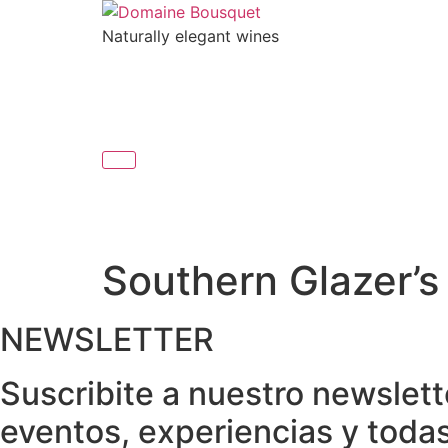
Skip
to
Naturally elegant wines
content
NOSOTROS
VINOS
GAIA EXPERIENC
NOSOTROS
VINOS
GAIA EXPERIENC
Southern Glazer’s
NEWSLETTER
Suscribite a nuestro newslet
eventos, experiencias y toda