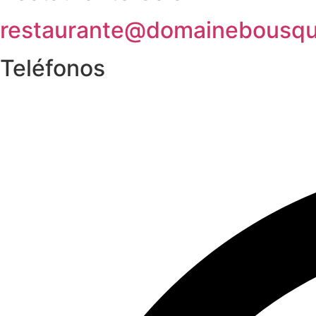
restaurante@domainebousq
Teléfonos