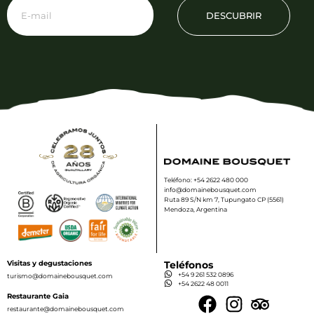
DESCUBRIR
Teléfono: +54 2622 480 000
info@domainebousquet.com
Ruta 89 S/N km 7, Tupungato CP (5561)
Mendoza, Argentina
Visitas y degustaciones
Teléfonos
+54 9 261 532 0896
turismo@domainebousquet.com
+54 2622 48 0011
Restaurante Gaia
restaurante@domainebousquet.com