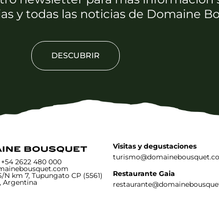
ias y todas las noticias de Domaine 
DESCUBRIR
Visitas y degustaciones
turismo@domainebousquet.c
: +54 2622 480 000
mainebousquet.com
Restaurante Gaia
S/N km 7, Tupungato CP (5561)
 Argentina
restaurante@domainebousque