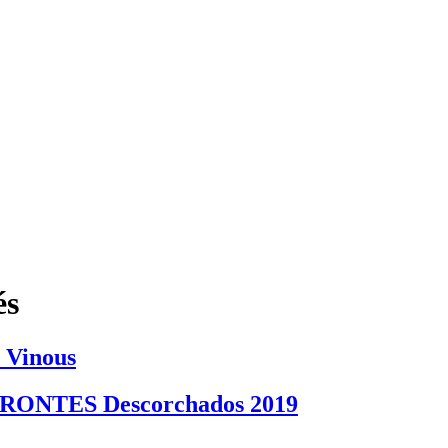
ENTABILIDAD
ENCUENTRE NUESTROS VINOS
PRENSA
MA
ENTABILIDAD
ENCUENTRE NUESTROS VINOS
PRENSA
MA
és
 Vinous
NTES Descorchados 2019