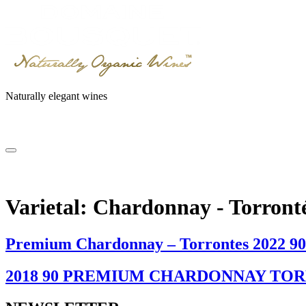
Skip
to
content
Naturally elegant wines
NOSOTROS
VINOS
GAIA EXPERIENCE
SUST
NOSOTROS
VINOS
GAIA EXPERIENCE
SUST
Varietal:
Chardonnay - Torront
Premium Chardonnay – Torrontes 2022 90
2018 90 PREMIUM CHARDONNAY TORRO