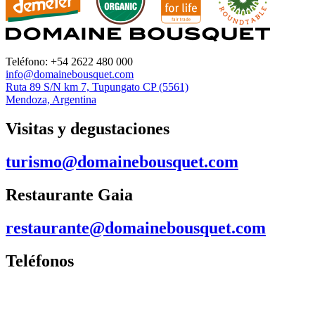
Teléfono: +54 2622 480 000
info@domainebousquet.com
Ruta 89 S/N km 7, Tupungato CP (5561)
Mendoza, Argentina
Visitas y degustaciones
turismo@domainebousquet.com
Restaurante Gaia
restaurante@domainebousquet.com
Teléfonos