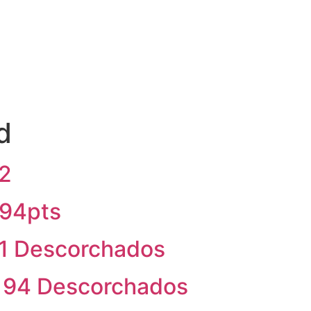
E
SUSTENTABILIDAD
ENCUENTRE NUESTROS VINOS
PRE
COMPRE AQUI
d
92
 94pts
91 Descorchados
 94 Descorchados