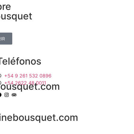
bre
ousquet
IR
Teléfonos
+54 9 261 532 0896
+54 2622 48 0011
ousquet.com
inebousquet.com