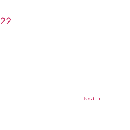
022
Next
→