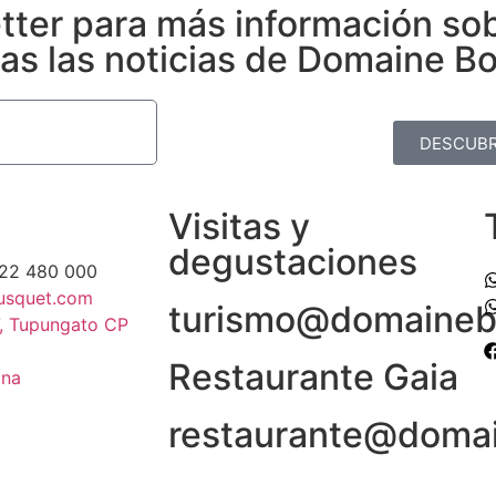
etter para más información so
das las noticias de Domaine B
DESCUBR
Visitas y
degustaciones
622 480 000
usquet.com
turismo@domaineb
, Tupungato CP
Restaurante Gaia
ina
restaurante@doma