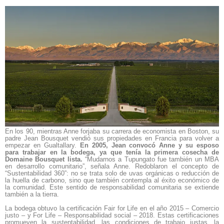
En los 90, mientras Anne forjaba su carrera de economista en Boston, su
padre Jean Bousquet vendió sus propiedades en Francia para volver a
empezar en Gualtallary.
En 2005, Jean convocó Anne y su esposo
para trabajar en la bodega, ya que tenía la primera cosecha de
Domaine Bousquet lista.
“Mudarnos a Tupungato fue también un MBA
en desarrollo comunitario”, señala Anne. Redoblaron el concepto de
“Sustentabilidad 360”: no se trata solo de uvas orgánicas o reducción de
la huella de carbono, sino que también contempla al éxito económico de
la comunidad. Este sentido de responsabilidad comunitaria se extiende
también a la tierra.
La bodega obtuvo la certificación Fair for Life en el año 2015 – Comercio
justo – y For Life – Responsabilidad social – 2018. Estas certificaciones
promueven la sustentabilidad, las condiciones de trabajo justas, la