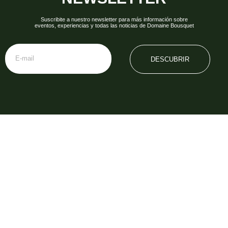
Suscribite a nuestro newsletter para más información sobre
eventos, experiencias y todas las noticias de Domaine Bousquet
DESCUBRIR
Teléfono: +54 2622 480 000
info@domainebousquet.com
Ruta 89 S/N km 7, Tupungato CP (5561)
Mendoza, Argentina
Visitas y degustaciones
Teléfonos
+54 9 261 532 0896
turismo@domainebousquet.com
+54 2622 48 0011