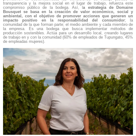
transparencia y la mejora social en el lugar de trabajo, refuerza este
compromiso público de la bodega. Así, l
a estrategia de Domaine
Bousquet se basa en la creación de valor económico, social y
ambiental, con el objetivo de promover acciones que generen un
impacto positivo en la responsabilidad del consumidor
; la
comunidad de la que forman parte; el medio ambiente y cada miembro de
la empresa. Es una bodega que busca implementar métodos de
producción sostenibles. Actúa para un desarrollo local, creando lugares
de trabajo en y con la comunidad (60% de empleados de Tupungato, 45%
de empleadas mujeres).