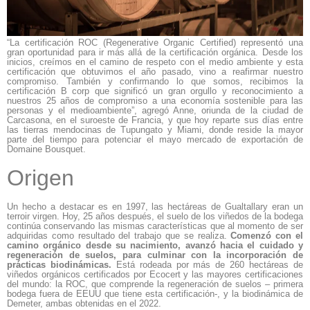
“La certificación ROC (Regenerative Organic Certified) representó una
gran oportunidad para ir más allá de la certificación orgánica. Desde los
inicios, creímos en el camino de respeto con el medio ambiente y esta
certificación que obtuvimos el año pasado, vino a reafirmar nuestro
compromiso. También y confirmando lo que somos, recibimos la
certificación B corp que significó un gran orgullo y reconocimiento a
nuestros 25 años de compromiso a una economía sostenible para las
personas y el medioambiente”, agregó Anne, oriunda de la ciudad de
Carcasona, en el suroeste de Francia, y que hoy reparte sus días entre
las tierras mendocinas de Tupungato y Miami, donde reside la mayor
parte del tiempo para potenciar el mayo mercado de exportación de
Domaine Bousquet.
Origen
Un hecho a destacar es en 1997, las hectáreas de Gualtallary eran un
terroir virgen. Hoy, 25 años después, el suelo de los viñedos de la bodega
continúa conservando las mismas características que al momento de ser
adquiridas como resultado del trabajo que se realiza.
Comenzó con el
camino orgánico desde su nacimiento, avanzó hacia el cuidado y
regeneración de suelos, para culminar con la incorporación de
prácticas biodinámicas.
Está rodeada por más de 260 hectáreas de
viñedos orgánicos certificados por Ecocert y las mayores certificaciones
del mundo: la ROC, que comprende la regeneración de suelos – primera
bodega fuera de EEUU que tiene esta certificación-, y la biodinámica de
Demeter, ambas obtenidas en el 2022.