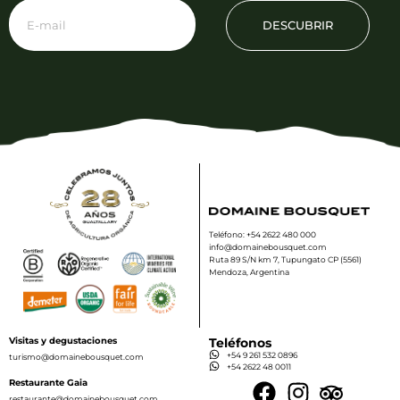
DESCUBRIR
Teléfono: +54 2622 480 000
info@domainebousquet.com
Ruta 89 S/N km 7, Tupungato CP (5561)
Mendoza, Argentina
Visitas y degustaciones
Teléfonos
+54 9 261 532 0896
turismo@domainebousquet.com
+54 2622 48 0011
Restaurante Gaia
restaurante@domainebousquet.com