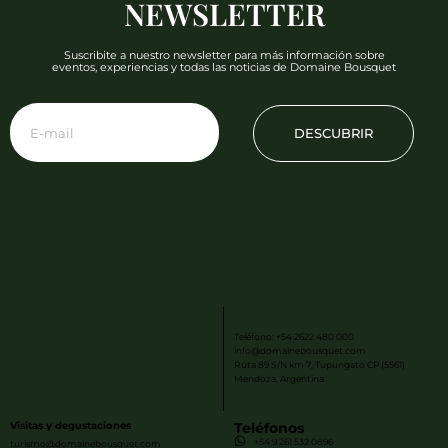
NEWSLETTER
Suscribite a nuestro newsletter para más información sobre
eventos, experiencias y todas las noticias de Domaine Bousquet
DESCUBRIR
Teléfono: +54 2622 480 000
info@domainebousquet.com
Ruta 89 S/N km 7, Tupungato CP (5561)
Mendoza, Argentina
Visitas y degustaciones
Teléfonos
+54 9 261 532 0896
turismo@domainebousquet.com