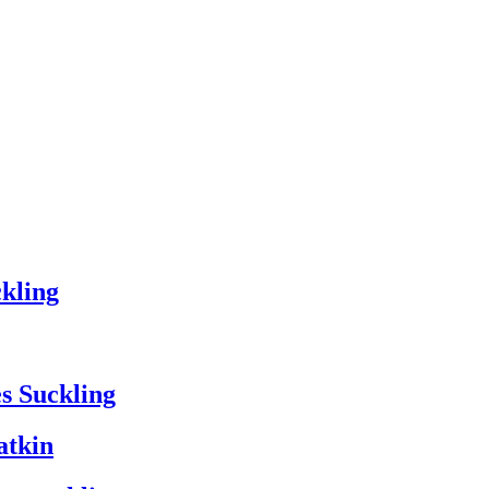
ENTABILIDAD
ENCUENTRE NUESTROS VINOS
PRENSA
MA
ENTABILIDAD
ENCUENTRE NUESTROS VINOS
PRENSA
MA
ckling
s Suckling
atkin