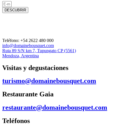
DESCUBRIR
Teléfono: +54 2622 480 000
info@domainebousquet.com
Ruta 89 S/N km 7, Tupungato CP (5561)
Mendoza, Argentina
Visitas y degustaciones
turismo@domainebousquet.com
Restaurante Gaia
restaurante@domainebousquet.com
Teléfonos