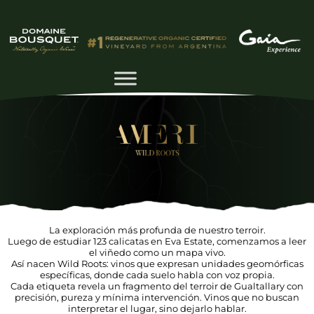
La exploración más profunda de nuestro terroir.
Luego de estudiar 123 calicatas en Eva Estate, comenzamos a leer
el viñedo como un mapa vivo.
Así nacen Wild Roots: vinos que expresan unidades geomórficas
específicas, donde cada suelo habla con voz propia.
Cada etiqueta revela un fragmento del terroir de Gualtallary con
precisión, pureza y mínima intervención. Vinos que no buscan
interpretar el lugar, sino dejarlo hablar.