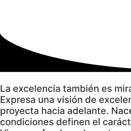
Skip
to
content
NOSOTROS
VINOS
GAIA EXPERIENCE
SUST
La excelencia también es mirar
Expresa una visión de excelen
proyecta hacia adelante. Nace
condiciones definen el carácte