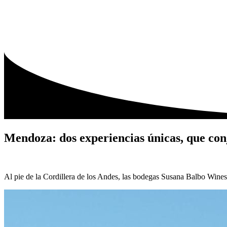
Skip
to
content
NOSOTROS
VINOS
GAIA EXPERIENCE
SU
Mendoza: dos experiencias únicas, que conj
Al pie de la Cordillera de los Andes, las bodegas Susana Balbo Wine