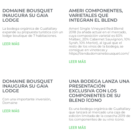
DOMAINE BOUSQUET
AMERI COMPONENTES,
INAUGURA SU GAIA
VARIETALES QUE
LODGE
INTEGRAN EL BLEND
La bodega orgánica de Gualtallary
Ameri Single Vineyard Red Blend
expande su propuesta turística con un
2018 (la añada actual en el mercado,
lodge boutique de 7 habitaciones.
cuya composición varietal es 60%
Malbec, 20% Cabernet Sauvignon, 10%
Syrah, 10% Merlot), al igual que el
LEER MÁS
resto de los vinos de la bodega, se
consigue en vinotecas y
https://tienda.domainebousquet.com/
LEER MÁS
DOMAINE BOUSQUET
UNA BODEGA LANZA UNA
INAUGURA SU GAIA
PRESENTACIÓN
LODGE
EXCLUSIVA CON LOS
COMPONENTES DE SU
Con una importante inversión,
BLEND ÍCONO
Domaine
Es una bodega orgánica de Gualtallary
LEER MÁS
que lanzará al mercado una caja de
edición limitada de la cosecha 2019 de
los componentes de su vino ícono.
LEER MÁS