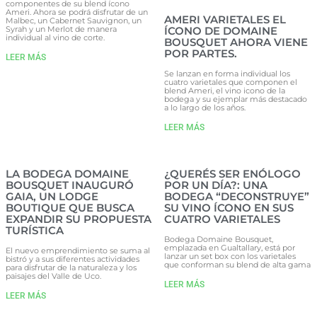
componentes de su blend ícono
Ameri. Ahora se podrá disfrutar de un
AMERI VARIETALES EL
Malbec, un Cabernet Sauvignon, un
Syrah y un Merlot de manera
ÍCONO DE DOMAINE
individual al vino de corte.
BOUSQUET AHORA VIENE
POR PARTES.
LEER MÁS
Se lanzan en forma individual los
cuatro varietales que componen el
blend Ameri, el vino icono de la
bodega y su ejemplar más destacado
a lo largo de los años.
LEER MÁS
LA BODEGA DOMAINE
¿QUERÉS SER ENÓLOGO
BOUSQUET INAUGURÓ
POR UN DÍA?: UNA
GAIA, UN LODGE
BODEGA “DECONSTRUYE”
BOUTIQUE QUE BUSCA
SU VINO ÍCONO EN SUS
EXPANDIR SU PROPUESTA
CUATRO VARIETALES
TURÍSTICA
Bodega Domaine Bousquet,
emplazada en Gualtallary, está por
El nuevo emprendimiento se suma al
lanzar un set box con los varietales
bistró y a sus diferentes actividades
que conforman su blend de alta gama
para disfrutar de la naturaleza y los
paisajes del Valle de Uco.
LEER MÁS
LEER MÁS