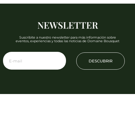
NEWSLETTER
Suscribite a nuestro newsletter para más información sobre
eventos, experiencias y todas las noticias de Domaine Bousquet
DESCUBRIR
Teléfono: +54 2622 480 000
info@domainebousquet.com
Ruta 89 S/N km 7, Tupungato CP (5561)
Mendoza, Argentina