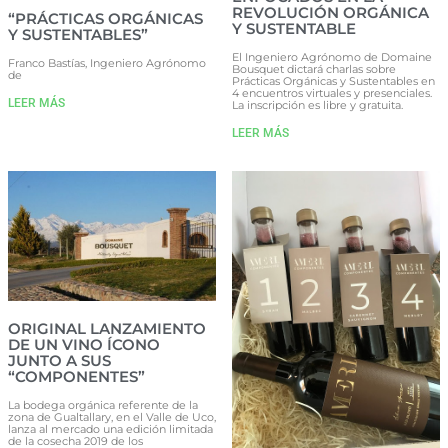
REVOLUCIÓN ORGÁNICA
“PRÁCTICAS ORGÁNICAS
Y SUSTENTABLE
Y SUSTENTABLES”
El Ingeniero Agrónomo de Domaine
Franco Bastías, Ingeniero Agrónomo
Bousquet dictará charlas sobre
de
Prácticas Orgánicas y Sustentables en
4 encuentros virtuales y presenciales.
LEER MÁS
La inscripción es libre y gratuita.
LEER MÁS
ORIGINAL LANZAMIENTO
DE UN VINO ÍCONO
JUNTO A SUS
“COMPONENTES”
La bodega orgánica referente de la
zona de Gualtallary, en el Valle de Uco,
lanza al mercado una edición limitada
de la cosecha 2019 de los