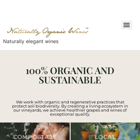
Naturally elegant wines
100% ORGANIC AND
SUSTAINABLE
We work with organic and regenerative practices that
protect soil biodiversity. By creating a living ecosystem in
our vineyards, we achieve healthier grapes and wines of
exceptional quality.
carbono y microbiologia del suelo.
nuestra comunidad
Incrementando nuestro secuestro de
y mantener vínculos cercanos con
COMPOSTAJE
LOCAL
uvas propias pero de terceros.
desarrollo económico de nuestra región